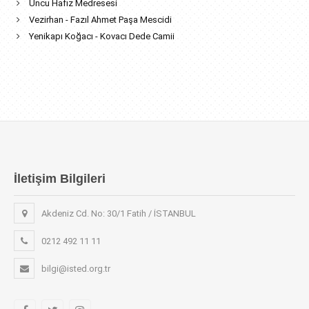
Uncu Hafız Medresesi
Vezirhan - Fazıl Ahmet Paşa Mescidi
Yenikapı Koğacı - Kovacı Dede Camii
İletişim Bilgileri
Akdeniz Cd. No: 30/1 Fatih / İSTANBUL
0212 492 11 11
bilgi@isted.org.tr