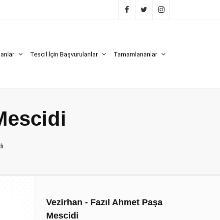
lanlar
Tescil İçin Başvurulanlar
Tamamlananlar
Mescidi
di
Vezirhan - Fazıl Ahmet Paşa
Mescidi