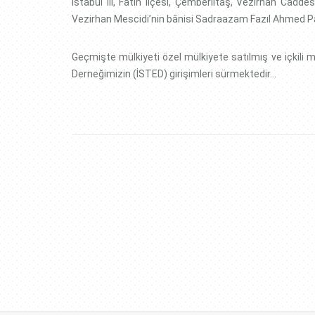
İstabul ili, Fatih ilçesi, Çemberlitaş, Vezirhan Cad
Vezirhan Mescidi’nin bânisi Sadraazam Fazıl Ahmed Pa
Geçmişte mülkiyeti özel mülkiyete satılmış ve içkili 
Derneğimizin (İSTED) girişimleri sürmektedir…