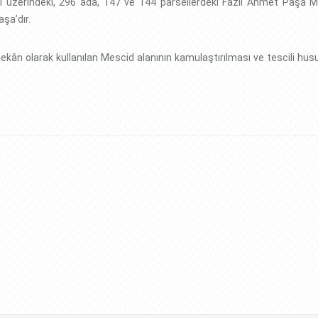
desi üzerindeki, 296 ada, 147 ve 144 parsellerdeki Fazıl Ahmet Paşa M
şa’dır.
mekân olarak kullanılan Mescid alanının kamulaştırılması ve tescili hu