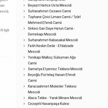
Beyazıt Hatice Usta Mescidi
ltan
Sultanahmet Cezaevi Camii
escid,
Tophane Çivici Limanı Camii / 'İzârî
Mehmed Efendi Camii
Sirkeci Garı Daye Hatun Camii -
 ilgili
Demirkapı Mescidi
Sultanahmet Kabasakal Mescidi
Fatih Keskin Dede - Efdalzade
Mescidi
Yenikapı Malkoç Süleyman Ağa
Camii
Samatya Etyemez Tekkesi Mescidi
Beyoğlu Pürtelaş Hasan Efendi
Camii
Karacaahmet Miskinler Tekkesi
Mescidi
Alaca Tekke - Yanık Minare Mescidi
Cezayirli Hasanpaşa Kulesi