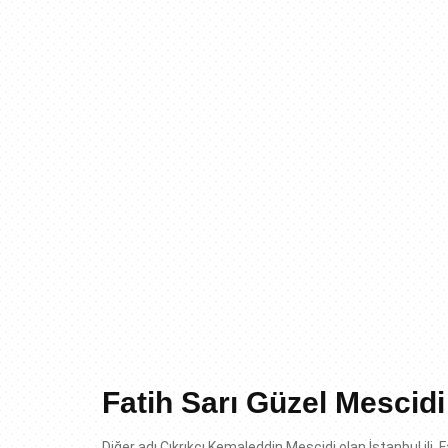
Fatih Sarı Güzel Mescidi
Diğer adı Çıkrıkçı Kemaleddin Mescidi olan İstanbul ili, F