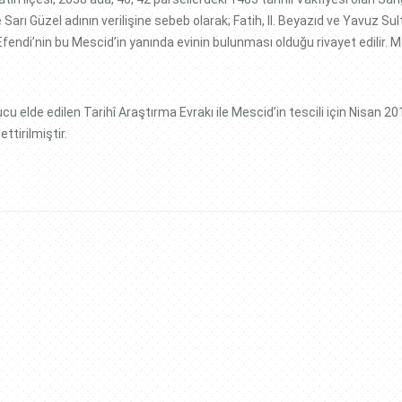
Sarı Güzel adının verilişine sebeb olarak; Fatih, II. Beyazıd ve Yavuz Su
Efendi’nin bu Mescid’in yanında evinin bulunması olduğu rivayet edilir. M
elde edilen Tarihî Araştırma Evrakı ile Mescid’in tescili için Nisan 2018
tirilmiştir.