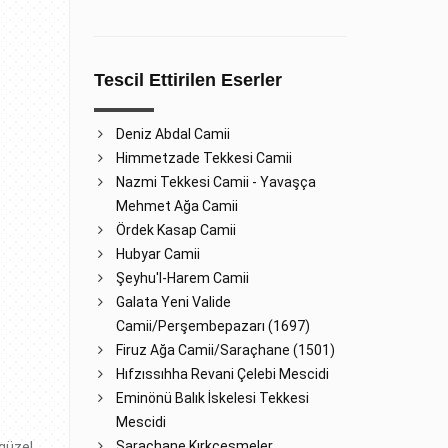
Tescil Ettirilen Eserler
Deniz Abdal Camii
Himmetzade Tekkesi Camii
Nazmi Tekkesi Camii - Yavaşça
Mehmet Ağa Camii
Ördek Kasap Camii
Hubyar Camii
Şeyhu'l-Harem Camii
Galata Yeni Valide
Camii/Perşembepazarı (1697)
Firuz Ağa Camii/Saraçhane (1501)
Hıfzıssıhha Revani Çelebi Mescidi
Eminönü Balık İskelesi Tekkesi
Mescidi
Saraçhane Kırkçeşmeler
ıgüzel