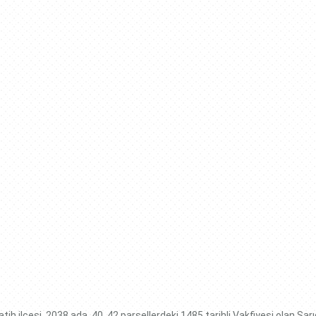
atih ilçesi, 2038 ada, 40, 42 parsellerdeki 1485 tarihli Vakfiyesi olan Sar